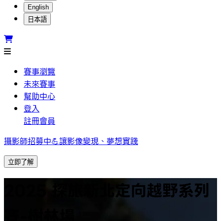
English
日本語
賽事瀏覽
未來賽事
幫助中心
登入
註冊會員
攝影師招募中💪讓影像變現、夢想實踐
立即了解
2025 探旅新北定向越野系列
賽-樹林場