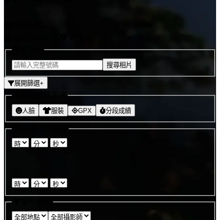
結束銷售
2025/06/29
新北市
號碼布
搜尋相片
展開篩選
+
其他搜尋方式
人臉
服裝
GPX
分段成績
拍攝時間搜尋
:
:
-
:
:
屬性篩選