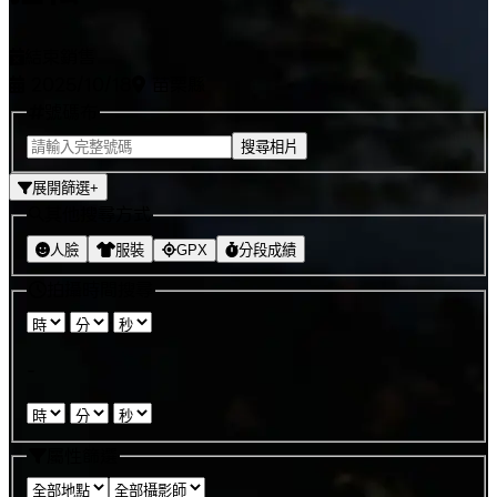
結束銷售
2025/10/18
苗栗縣
號碼布
搜尋相片
展開篩選
+
其他搜尋方式
人臉
服裝
GPX
分段成績
拍攝時間搜尋
:
:
-
:
:
屬性篩選