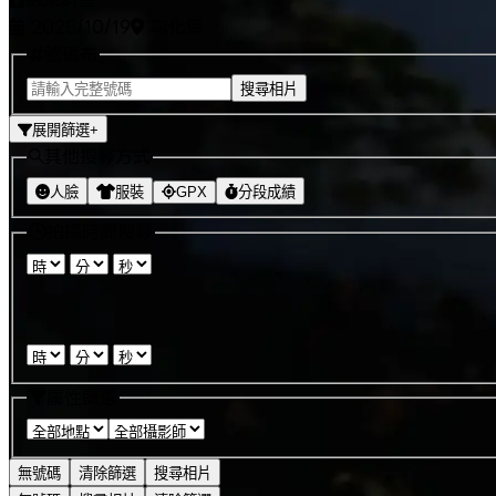
2025/10/19
彰化縣
號碼布
搜尋相片
展開篩選
+
其他搜尋方式
人臉
服裝
GPX
分段成績
拍攝時間搜尋
:
:
-
:
:
屬性篩選
無號碼
清除篩選
搜尋相片