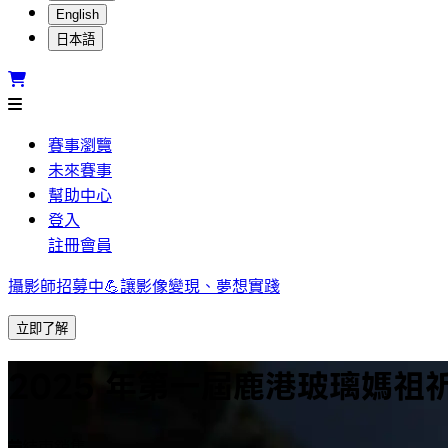
English
日本語
賽事瀏覽
未來賽事
幫助中心
登入
註冊會員
攝影師招募中💪讓影像變現、夢想實踐
立即了解
2025 年第一屆鹿港玻璃媽祖
結束銷售