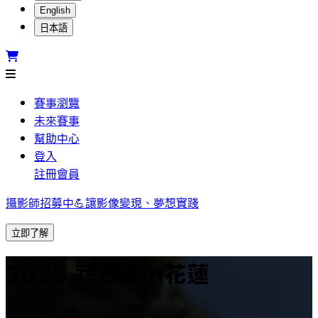
English
日本語
賽事瀏覽
未來賽事
幫助中心
登入
註冊會員
攝影師招募中💪讓影像變現、夢想實踐
立即了解
2025 蔬跑盃in花蓮
結束銷售