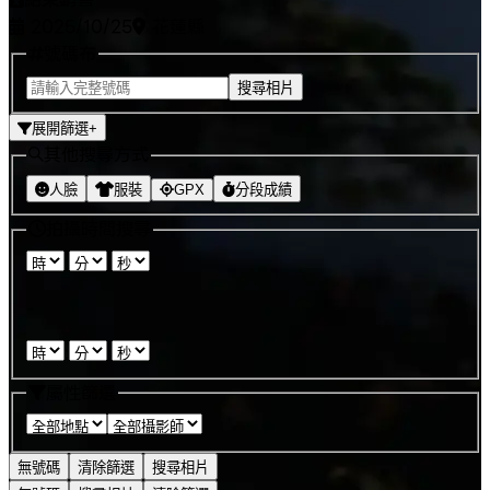
2025/10/25
花蓮縣
號碼布
搜尋相片
展開篩選
+
其他搜尋方式
人臉
服裝
GPX
分段成績
拍攝時間搜尋
:
:
-
:
:
屬性篩選
無號碼
清除篩選
搜尋相片