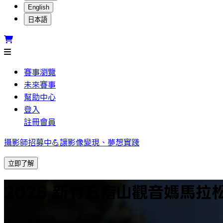
English
日本語
賽事瀏覽
未來賽事
幫助中心
登入
註冊會員
攝影師招募中💪讓影像變現、夢想實踐
立即了解
2025 新竹五指山觀音媽馬拉
結束銷售