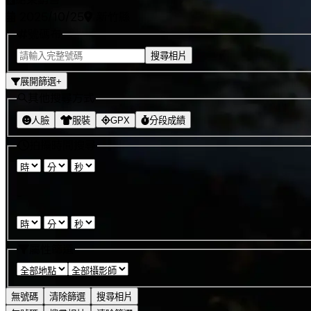
2025/10/25
新竹縣
號碼布
搜尋相片
展開篩選
+
其他搜尋方式
人臉
服裝
GPX
分段成績
拍攝時間搜尋
:
:
-
:
:
屬性篩選
無號碼
清除篩選
搜尋相片