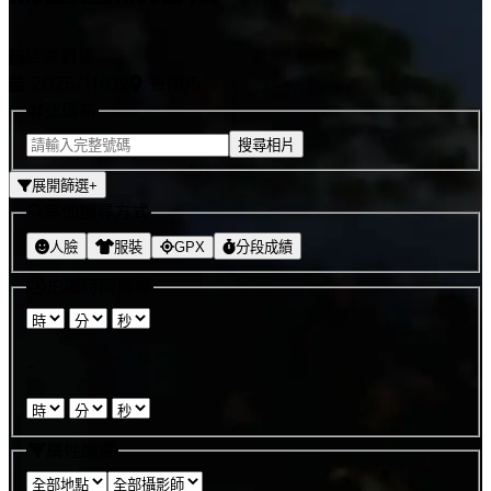
結束銷售
2025/11/02
臺南市
號碼布
搜尋相片
展開篩選
+
其他搜尋方式
人臉
服裝
GPX
分段成績
拍攝時間搜尋
:
:
-
:
:
屬性篩選