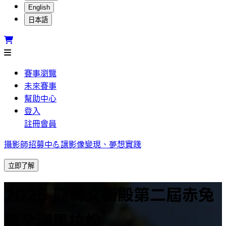
English
日本語
賽事瀏覽
未來賽事
幫助中心
登入
註冊會員
攝影師招募中💪讓影像變現、夢想實踐
立即了解
2025 龍崎文衡殿第二屆赤兔
馬全國馬拉松