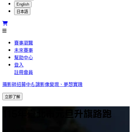
English
日本語
賽事瀏覽
未來賽事
幫助中心
登入
註冊會員
攝影師招募中💪讓影像變現、夢想實踐
立即了解
115年臺北市元旦升旗路跑
結束銷售