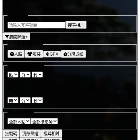
2026/01/01
臺北市
號碼布
搜尋相片
展開篩選
+
其他搜尋方式
人臉
服裝
GPX
分段成績
拍攝時間搜尋
:
:
-
:
:
屬性篩選
無號碼
清除篩選
搜尋相片