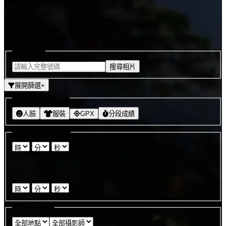
結束銷售
2026/02/21
新北市
號碼布
搜尋相片
展開篩選
+
其他搜尋方式
人臉
服裝
GPX
分段成績
拍攝時間搜尋
:
:
-
:
:
屬性篩選