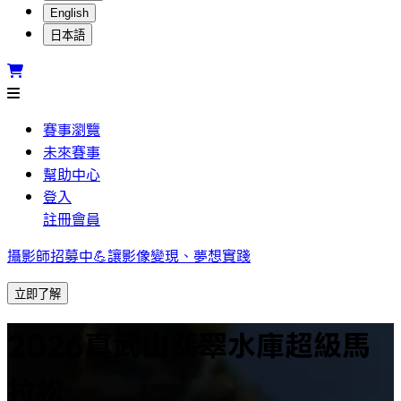
English
日本語
賽事瀏覽
未來賽事
幫助中心
登入
註冊會員
攝影師招募中💪讓影像變現、夢想實踐
立即了解
2026真武山翡翠水庫超級馬
拉松