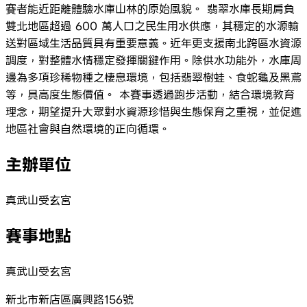
賽者能近距離體驗水庫山林的原始風貌。 翡翠水庫長期肩負
雙北地區超過 600 萬人口之民生用水供應，其穩定的水源輸
送對區域生活品質具有重要意義。近年更支援南北跨區水資源
調度，對整體水情穩定發揮關鍵作用。除供水功能外，水庫周
邊為多項珍稀物種之棲息環境，包括翡翠樹蛙、食蛇龜及黑鳶
等，具高度生態價值。 本賽事透過跑步活動，結合環境教育
理念，期望提升大眾對水資源珍惜與生態保育之重視，並促進
地區社會與自然環境的正向循環。
主辦單位
真武山受玄宮
賽事地點
真武山受玄宮
新北市新店區廣興路156號