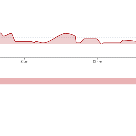
8km
12km