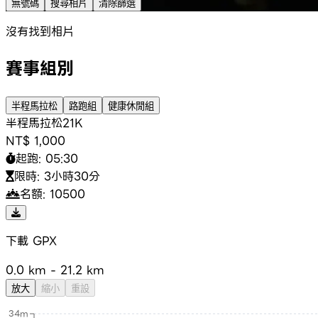
無號碼
搜尋相片
清除篩選
沒有找到相片
賽事組別
半程馬拉松
路跑組
健康休閒組
半程馬拉松
21K
NT$ 1,000
起跑:
05:30
限時:
3小時30分
名額:
10500
+
下載 GPX
−
0.0
km -
21.2
km
放大
縮小
重設
34m