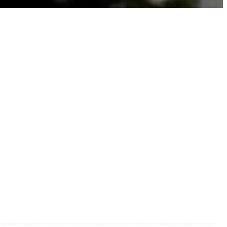
Leaflet
|
©
OpenStreetMap
©
CARTO