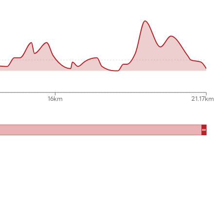
16km
21.17km