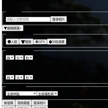
2026/03/01
臺南市
號碼布
搜尋相片
展開篩選
+
其他搜尋方式
人臉
服裝
GPX
分段成績
拍攝時間搜尋
:
:
-
:
:
屬性篩選
無號碼
清除篩選
搜尋相片