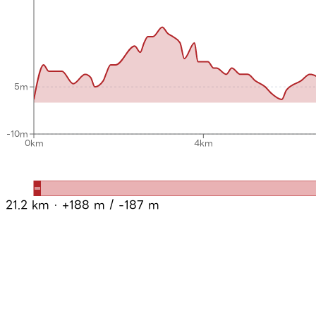
5m
-10m
0km
4km
21.2
km · +
188
m / -
187
m