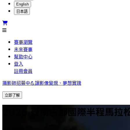
English
日本語
賽事瀏覽
未來賽事
幫助中心
登入
註冊會員
攝影師招募中💪讓影像變現、夢想實踐
立即了解
2026 臺南古都國際半程馬拉
結束銷售