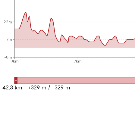
22m
7m
-8m
0km
7km
42.3
km · +
329
m / -
329
m