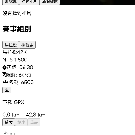
無號碼
搜尋相片
清除篩選
沒有找到相片
賽事組別
馬拉松
挑戰馬
馬拉松
42K
NT$ 1,500
起跑:
06:30
限時:
6小時
名額:
6500
+
下載 GPX
−
0.0
km -
42.3
km
放大
縮小
重設
42m