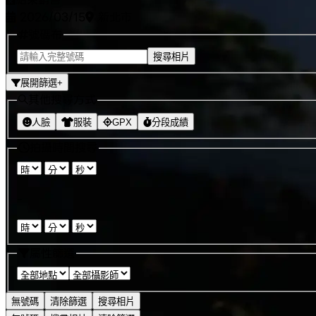
2026/03/15
新北市
號碼布
搜尋相片
展開篩選
+
其他搜尋方式
人臉
服裝
GPX
分段成績
拍攝時間搜尋
:
:
-
:
:
屬性篩選
無號碼
清除篩選
搜尋相片