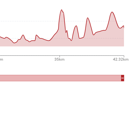
km
35km
42.32km