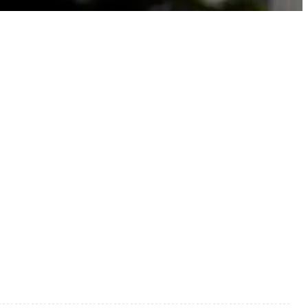
Leaflet
|
©
OpenStreetMap
©
CARTO