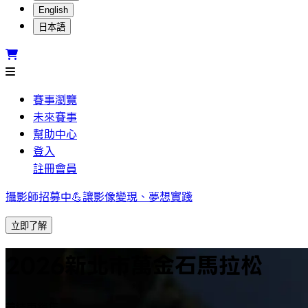
English
日本語
賽事瀏覽
未來賽事
幫助中心
登入
註冊會員
攝影師招募中💪讓影像變現、夢想實踐
立即了解
2026新北市萬金石馬拉松
結束銷售