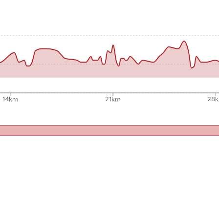
14km
21km
28