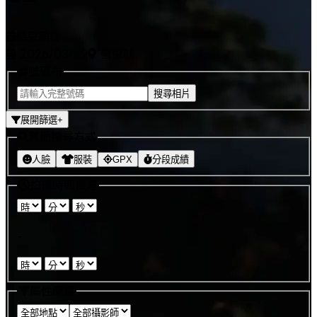
結束銷售
2026/03/29
臺東縣
號碼布
搜尋相片
展開篩選
+
其他搜尋方式
人臉
服裝
GPX
分段成績
拍攝時間搜尋
:
:
-
:
:
屬性篩選