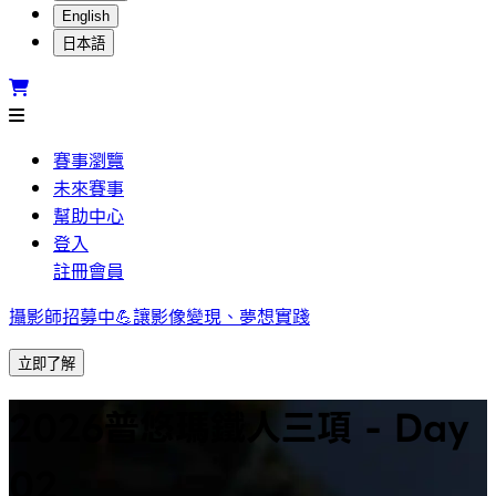
English
日本語
賽事瀏覽
未來賽事
幫助中心
登入
註冊會員
攝影師招募中💪讓影像變現、夢想實踐
立即了解
2026普悠瑪鐵人三項 - Day
02