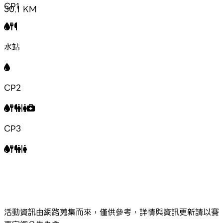
CP1
30.1
KM
水站
CP2
CP3
活動資訊由網路蒐集而來，僅供參考，詳情與資訊更新請以賽