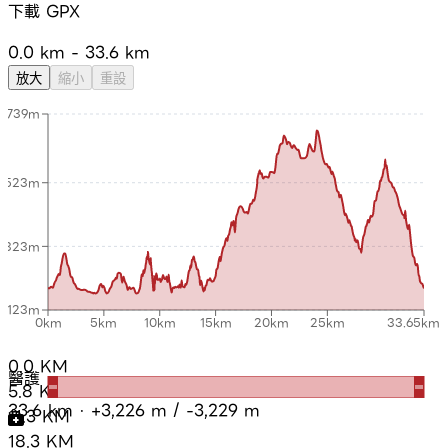
下載 GPX
−
0.0
km -
33.6
km
放大
縮小
重設
739m
523m
323m
123m
0km
5km
10km
15km
20km
25km
33.65km
0.0
KM
醫護
5.8
KM
33.6
km · +
3,226
m / -
3,229
m
11.3
KM
18.3
KM