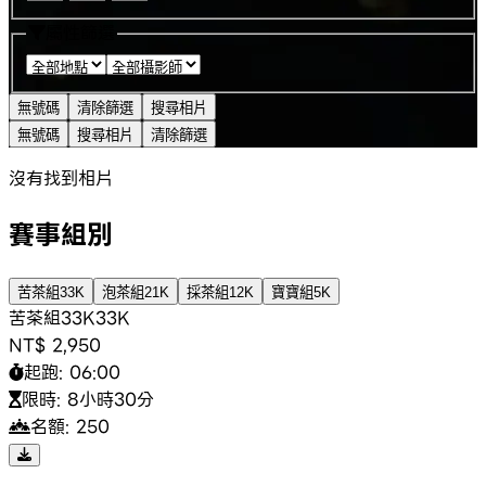
屬性篩選
無號碼
清除篩選
搜尋相片
無號碼
搜尋相片
清除篩選
沒有找到相片
賽事組別
苦茶組33K
泡茶組21K
採茶組12K
寶寶組5K
苦茶組33K
33K
NT$ 2,950
起跑:
06:00
限時:
8小時30分
名額:
250
Leaflet
|
©
OpenStreetMap
©
CARTO
+