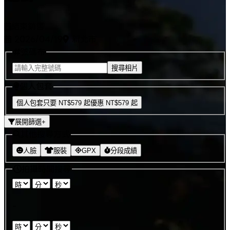
結束銷售
2026/04/19
新北市
號碼布
搜尋相片
個人包套
個人包套只要 NT$
579
起
優惠 NT$
579
起
展開篩選
+
其他搜尋方式
人臉
服裝
GPX
分段成績
拍攝時間搜尋
:
:
-
:
: