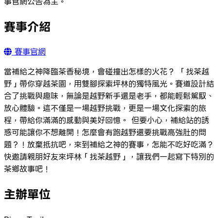
事官網公告為主。
賽事介紹
賽事官網
當補給之神降臨茶香秘境，會碰撞出怎樣的火花？ 「找茶越
野」帶你穿越茶園，用雙腳探索坪林的獨特風光。賽道設計結
合了挑戰與趣味，無論是越野新手還是老手，都能輕鬆駕馭、
放心體驗。這不僅是一場越野挑戰，更是一場文化探索的旅
程，帶給你滿滿的感動與美好回憶。 但要小心，補給站的誘
惑可能讓你不想離開！怎麼會有跑越野還要挑戰高強肚的問
題？！放棄抵抗吧，來到補給之神的賽事，怎能不吃好吃滿？
快邀請親朋好友來坪林「找茶越野」，讓我們一起寫下特別的
茶鄉故事吧！
主辦單位