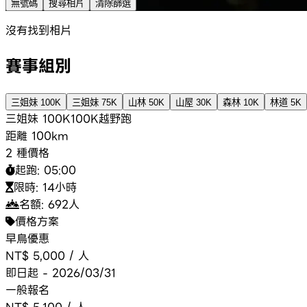
無號碼
搜尋相片
清除篩選
沒有找到相片
賽事組別
三姐妹 100K
三姐妹 75K
山林 50K
山屋 30K
森林 10K
林道 5K
三姐妹 100K
100K
越野跑
距離
100km
2 種價格
起跑:
05:00
限時:
14小時
名額:
692
人
價格方案
早鳥優惠
NT$ 5,000
/
人
即日起 - 2026/03/31
一般報名