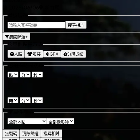
2026/06/06
新竹縣
號碼布
搜尋相片
展開篩選
+
其他搜尋方式
人臉
服裝
GPX
分段成績
拍攝時間搜尋
:
:
-
:
:
屬性篩選
無號碼
清除篩選
搜尋相片