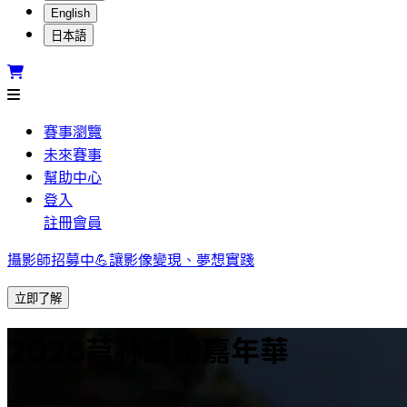
English
日本語
賽事瀏覽
未來賽事
幫助中心
登入
註冊會員
攝影師招募中💪讓影像變現、夢想實踐
立即了解
2026芎林路跑嘉年華
結束銷售