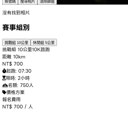
無號碼
搜尋相片
清除篩選
沒有找到相片
賽事組別
挑戰組 10公里
休閒組 5公里
挑戰組 10公里
10K
路跑
距離
10km
NT$ 700
起跑:
07:30
限時:
2小時
名額:
750
人
價格方案
報名費用
NT$ 700
/
人