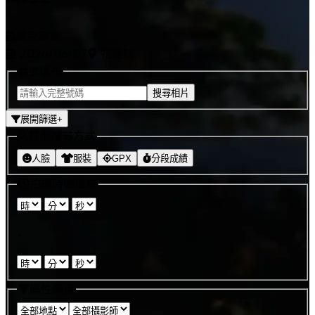
結束銷售
2026/06/07
花蓮縣
號碼布
搜尋相片
展開篩選
+
其他搜尋方式
人臉
服裝
GPX
分段成績
拍攝時間搜尋
:
:
-
:
:
屬性篩選