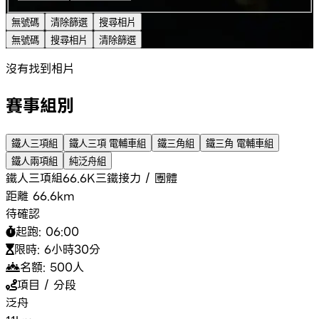
無號碼
清除篩選
搜尋相片
無號碼
搜尋相片
清除篩選
沒有找到相片
賽事組別
鐵人三項組
鐵人三項 電輔車組
鐵三角組
鐵三角 電輔車組
鐵人兩項組
純泛舟組
鐵人三項組
66.6K
三鐵
接力 / 團體
距離
66.6km
待確認
起跑:
06:00
限時:
6小時30分
名額:
500
人
項目 / 分段
泛舟