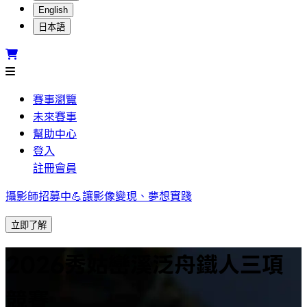
English
日本語
賽事瀏覽
未來賽事
幫助中心
登入
註冊會員
攝影師招募中💪讓影像變現、夢想實踐
立即了解
2026秀姑巒溪泛舟鐵人三項
競賽