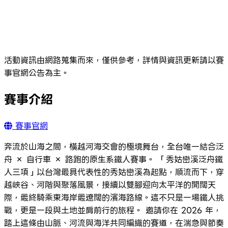
活動資訊由網路蒐集而來，僅供參考，詳情與資訊更新請以賽
事官網公告為主。
賽事介紹
賽事官網
奔流於山海之間，橫越河海交會的極境舞台，全台唯一結合泛
舟 × 自行車 × 路跑的原生系鐵人賽事。 「秀姑巒溪泛舟鐵
人三項」以台灣最具代表性的秀姑巒溪為起點，順流而下，穿
越峽谷、河階與聚落風景，接續以雙腳迎向太平洋的開闊天
際，最終騎乘東海岸最遼闊的濱海路線。這不只是一場鐵人挑
戰，更是一段與土地並肩前行的旅程。 邀請你在 2026 年，
踏上這條由山脈、河流與海洋共同編織的賽道，在湍急與節奏