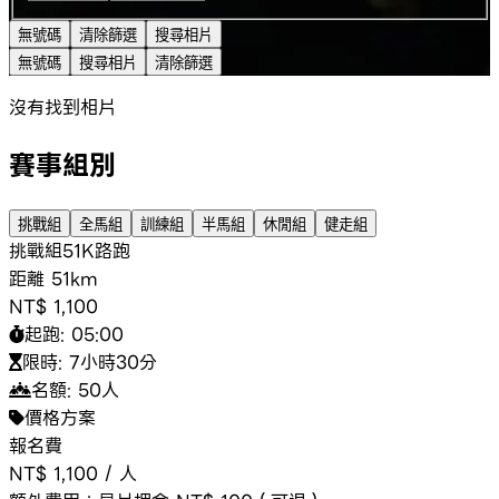
無號碼
清除篩選
搜尋相片
無號碼
搜尋相片
清除篩選
沒有找到相片
賽事組別
挑戰組
全馬組
訓練組
半馬組
休閒組
健走組
挑戰組
51K
路跑
距離
51km
NT$ 1,100
起跑:
05:00
限時:
7小時30分
名額:
50
人
價格方案
報名費
NT$ 1,100
/
人