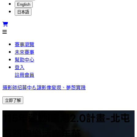
English
日本語
賽事瀏覽
未來賽事
幫助中心
登入
註冊會員
攝影師招募中💪讓影像變現、夢想實踐
立即了解
115年運動i臺灣2.0計畫-北屯
區路跑樂活嘉年華