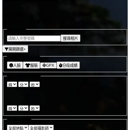
結束銷售
2026/06/28
臺中市
號碼布
搜尋相片
展開篩選
+
其他搜尋方式
人臉
服裝
GPX
分段成績
拍攝時間搜尋
:
:
-
:
:
屬性篩選