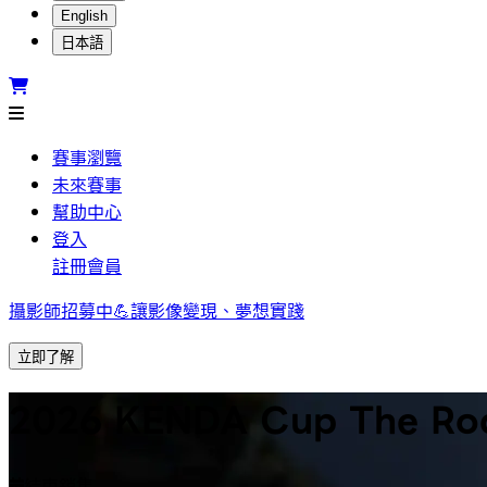
English
日本語
賽事瀏覽
未來賽事
幫助中心
登入
註冊會員
攝影師招募中💪讓影像變現、夢想實踐
立即了解
2026 KENDA Cup The 
結束銷售