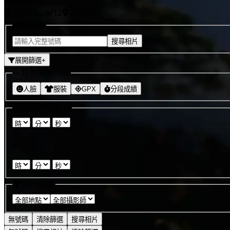
2026/06/12
南投縣
號碼布
搜尋相片
展開篩選
+
其他搜尋方式
人臉
服裝
GPX
分段成績
拍攝時間搜尋
:
:
-
:
:
屬性篩選
無號碼
清除篩選
搜尋相片