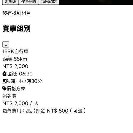
無號碼
搜尋相片
清除篩選
沒有找到相片
賽事組別
1
1
58K
自行車
距離
58km
NT$ 2,000
起跑:
06:30
限時:
4小時30分
價格方案
報名費
NT$ 2,000
/
人
額外費用：
晶片押金 NT$ 500（可退）