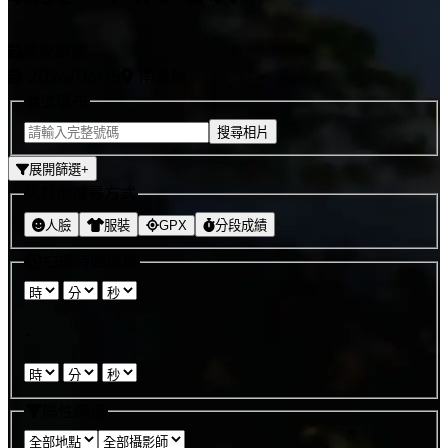
結束銷售
2026/06/15
南投縣
號碼布
搜尋相片
展開篩選
+
其他搜尋方式
人臉
服裝
GPX
分段成績
拍攝時間搜尋
:
:
-
:
:
屬性篩選