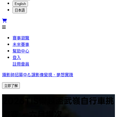
English
日本語
賽事瀏覽
未來賽事
幫助中心
登入
註冊會員
攝影師招募中💪讓影像變現、夢想實踐
立即了解
2026TIS崇越盃武嶺自行車挑
戰賽 - 六月場次