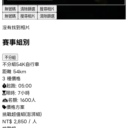
無號碼
清除篩選
搜尋相片
無號碼
搜尋相片
清除篩選
沒有找到相片
賽事組別
不分組
不分組
54K
自行車
距離
54km
3 種價格
起跑:
05:00
限時:
7小時
名額:
1600
人
價格方案
挑戰超值組(澎湃組)
NT$ 2,850
/
人