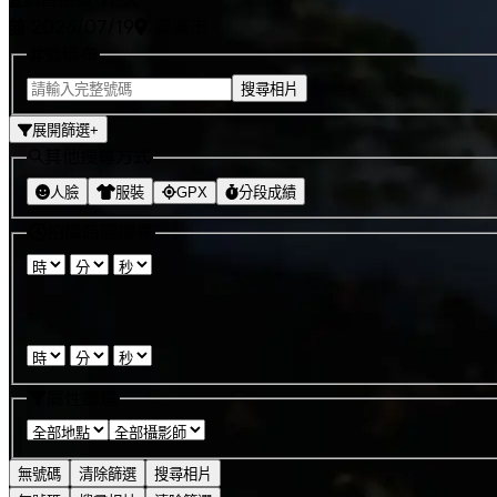
2026/07/19
嘉義市
號碼布
搜尋相片
展開篩選
+
其他搜尋方式
人臉
服裝
GPX
分段成績
拍攝時間搜尋
:
:
-
:
:
屬性篩選
無號碼
清除篩選
搜尋相片