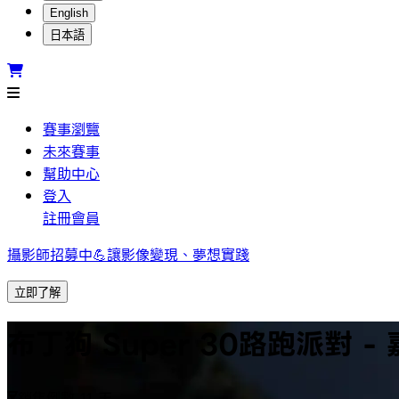
English
日本語
賽事瀏覽
未來賽事
幫助中心
登入
註冊會員
攝影師招募中💪讓影像變現、夢想實踐
立即了解
布丁狗 Super 30路跑派對 -
銷售倒數 11 天