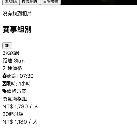
無號碼
搜尋相片
清除篩選
沒有找到相片
賽事組別
3K
3K
路跑
距離
3km
2 種價格
起跑:
07:30
限時:
1小時
價格方案
勇氣滿格組
NT$ 1,780
/
人
30起飛組
NT$ 1,180
/
人