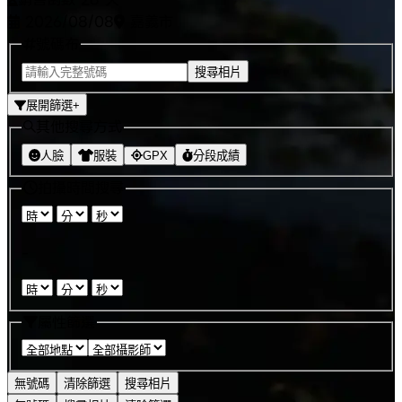
2026/08/08
嘉義市
號碼布
搜尋相片
展開篩選
+
其他搜尋方式
人臉
服裝
GPX
分段成績
拍攝時間搜尋
:
:
-
:
:
屬性篩選
無號碼
清除篩選
搜尋相片