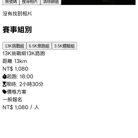
無號碼
搜尋相片
清除篩選
沒有找到相片
賽事組別
13K挑戰組
6.5K樂跑組
3.5K體驗組
13K挑戰組
13K
路跑
距離
13km
NT$ 1,080
起跑:
18:00
限時:
2小時30分
價格方案
一般報名
NT$ 1,080
/
人