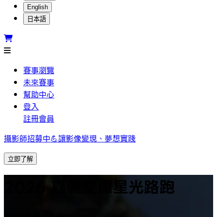
English
日本語
賽事瀏覽
未來賽事
幫助中心
登入
註冊會員
攝影師招募中💪讓影像變現、夢想實踐
立即了解
2026 嘉義雙潭星光路跑
銷售倒數 28 天