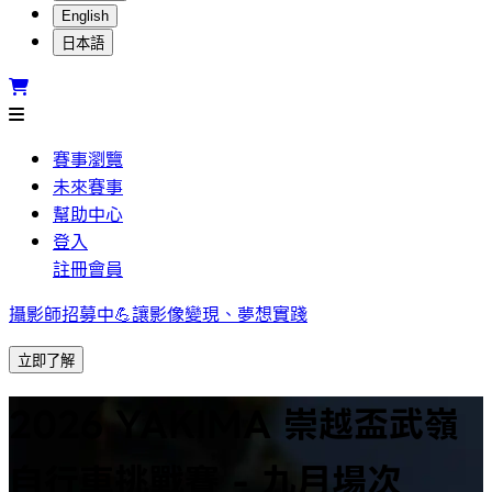
English
日本語
賽事瀏覽
未來賽事
幫助中心
登入
註冊會員
攝影師招募中💪讓影像變現、夢想實踐
立即了解
2026 YAKIMA 崇越盃武嶺
自行車挑戰賽 - 九月場次