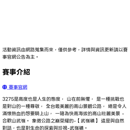
活動資訊由網路蒐集而來，僅供參考，詳情與資訊更新請以賽
事官網公告為主。
賽事介紹
賽事官網
3275是高度也是人生的態度， 山在前無懼， 是一種挑戰也
是對山的一種尊敬， 全台最美麗的高山景觀公路， 總是令人
滿懷熱血的想要騎上山， 一睹為快高海拔的高山壯麗美景 -
合歡山武嶺。 象徵公路之巔榮耀的-【武嶺鎮】 這是與自然
對話，也是對生命的探索與珍視-武嶺鎮。