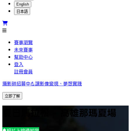
English
日本語
賽事瀏覽
未來賽事
幫助中心
登入
註冊會員
攝影師招募中💪讓影像變現、夢想實踐
立即了解
夏日馬拉松 - 高雄那瑪夏場
相片上線通知我