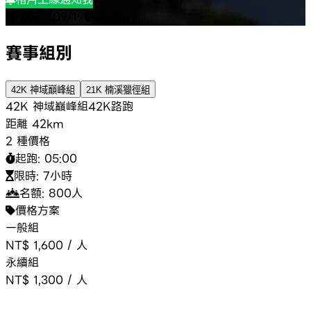
2026/09/19
高雄市
賽事組別
42K 神域巔峰組
21K 楠溪獵徑組
42K 神域巔峰組
42K
路跑
距離
42km
2 種價格
起跑:
05:00
限時:
7小時
名額:
800
人
價格方案
一般組
NT$ 1,600
/
人
永續組
NT$ 1,300
/
人