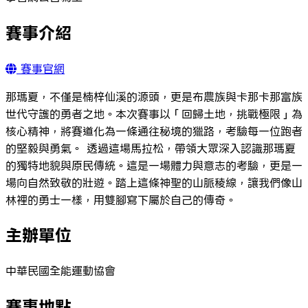
賽事介紹
賽事官網
那瑪夏，不僅是楠梓仙溪的源頭，更是布農族與卡那卡那富族
世代守護的勇者之地。本次賽事以「回歸土地，挑戰極限」為
核心精神，將賽道化為一條通往秘境的獵路，考驗每一位跑者
的堅毅與勇氣。 透過這場馬拉松，帶領大眾深入認識那瑪夏
的獨特地貌與原民傳統。這是一場體力與意志的考驗，更是一
場向自然致敬的壯遊。踏上這條神聖的山脈稜線，讓我們像山
林裡的勇士一樣，用雙腳寫下屬於自己的傳奇。
主辦單位
中華民國全能運動協會
賽事地點