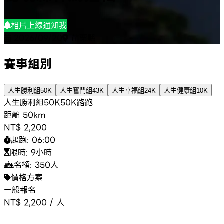
相片上線通知我
2026/09/20
苗栗縣
賽事組別
人生勝利組50K
人生奮鬥組43K
人生幸福組24K
人生健康組10K
人生勝利組50K
50K
路跑
距離
50km
NT$ 2,200
起跑:
06:00
限時:
9小時
名額:
350
人
價格方案
一般報名
NT$ 2,200
/
人