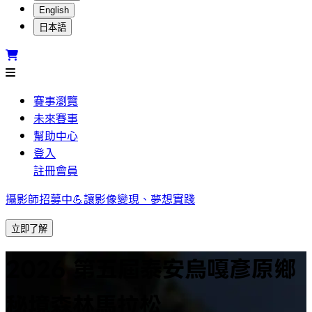
English
日本語
賽事瀏覽
未來賽事
幫助中心
登入
註冊會員
攝影師招募中💪讓影像變現、夢想實踐
立即了解
2026 第五屆泰安烏嘎彥原鄉
秘境森林馬拉松