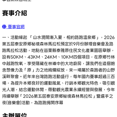
賽事介紹
賽事官網
一、活動緣起 「山水潤間漸入夏，相約路跑溫泉鄉」，2026
第五屆泰安原鄉秘境森林馬拉松預定於9月份辦理音樂會及路
跑馬拉松活動，地點在苗栗縣泰雅原住民文化產業園區舉辦，
設有50KM、43KM、24KM、10KM四個項目，在原鄉竹林
中越跑悅氧，享受隱藏在林道中的大地廚房，讓我們在這個飽
含想像力及「原」力之地絢爛綻放，來一場屬於森跑者的山野
溪畔聚會。近年來台灣路跑活動盛行，每年國內賽事超過三百
場，為提升本鄉良好的運動風氣、行銷本鄉觀光特色，吸引觀
光人潮，結合運動休閒，帶動觀光農業永續經營與發展，今年
持續舉辦「2026第五屆泰安原鄉秘境森林馬拉松」暨選手之
夜(音樂會)活動，為路跑揭開序幕
主辦單位