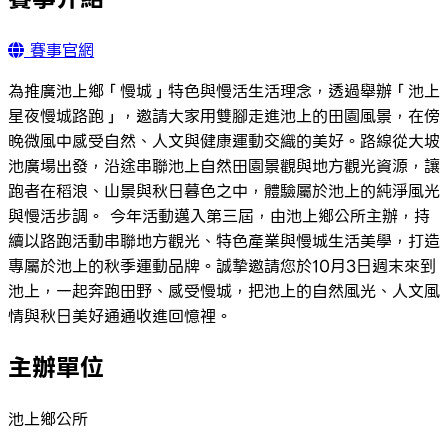
賽事官網
為推廣池上鄉「慢城」特色與慢活生活理念，透過舉辦「池上
星夜慢城路跑」，邀請大家用雙腳走進池上的田園風景，在傍
晚微風中感受自然、人文與健康運動交織的美好。路線從大坡
池廣場出發，沿途串聯池上自然田園景觀與地方觀光資源，讓
跑者在稻浪、山景與秋日暮色之中，體驗屬於池上的純淨風光
與慢活步調。 今年活動邁入第三屆，由池上鄉公所主辦，持
續以路跑活動串聯地方觀光、特色產業與慢城生活美學，打造
專屬於池上的秋季運動品牌。誠摯邀請您於10月3日週末來到
池上，一起奔跑田野、感受慢城，把池上的自然風光、人文風
情與秋日美好通通收進回憶裡。
主辦單位
池上鄉公所