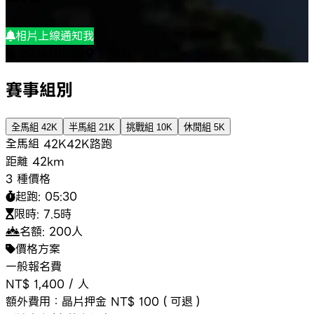
相片上線通知我
2026/10/03
宜蘭縣
賽事組別
全馬組 42K
半馬組 21K
挑戰組 10K
休閒組 5K
全馬組 42K
42K
路跑
距離
42km
3 種價格
起跑:
05:30
限時:
7.5時
名額:
200
人
價格方案
一般報名費
NT$ 1,400
/
人
額外費用：
晶片押金 NT$ 100（可退）