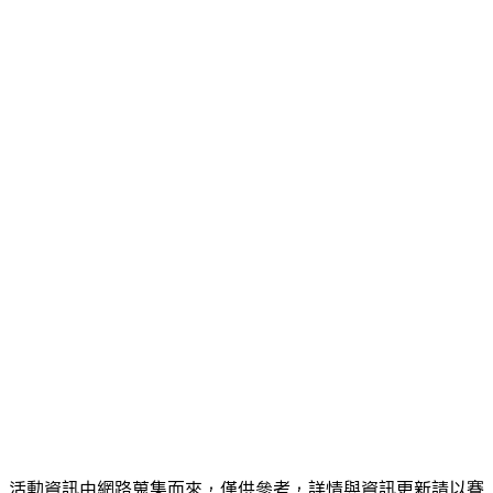
活動資訊由網路蒐集而來，僅供參考，詳情與資訊更新請以賽