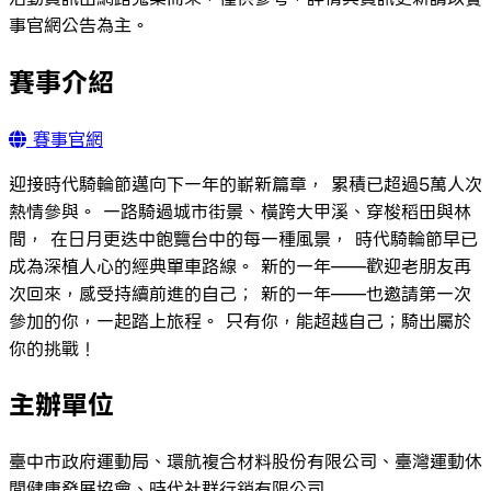
事官網公告為主。
賽事介紹
賽事官網
迎接時代騎輪節邁向下一年的嶄新篇章， 累積已超過5萬人次
熱情參與。 一路騎過城市街景、橫跨大甲溪、穿梭稻田與林
間， 在日月更迭中飽覽台中的每一種風景， 時代騎輪節早已
成為深植人心的經典單車路線。 新的一年——歡迎老朋友再
次回來，感受持續前進的自己； 新的一年——也邀請第一次
參加的你，一起踏上旅程。 只有你，能超越自己；騎出屬於
你的挑戰！
主辦單位
臺中市政府運動局、環航複合材料股份有限公司、臺灣運動休
閒健康發展協會、時代社群行銷有限公司