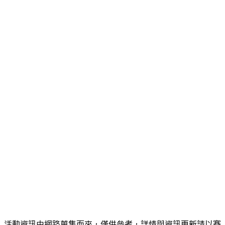
活動資訊由網路蒐集而來，僅供參考，詳情與資訊更新請以賽