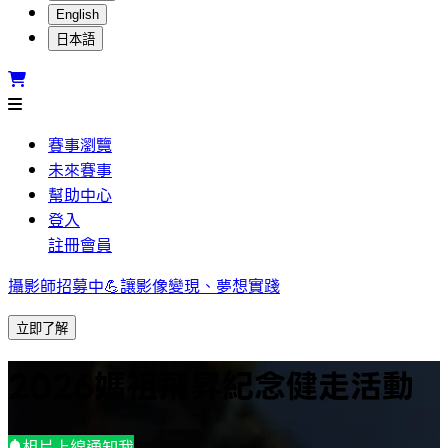
English
日本語
賽事瀏覽
未來賽事
幫助中心
登入
註冊會員
攝影師招募中💪讓影像變現、夢想實踐
立即了解
2026媽祖飛昇紀念健走活動
相片上線通知我