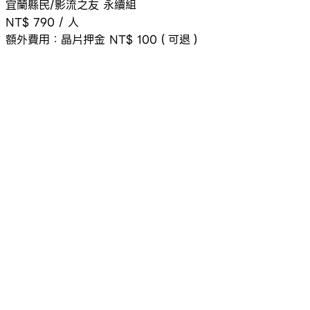
宜蘭縣民/影流之友 永續組
NT$ 790
/
人
額外費用：
晶片押金 NT$ 100（可退）