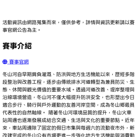
活動資訊由網路蒐集而來，僅供參考，詳情與資訊更新請以賽
事官網公告為主。
賽事介紹
賽事官網
冬山河自早期肩負灌溉、防洪與地方生活機能以來，歷經多階
段整治與改善工程，逐步由傳統排水河道轉型為兼具防災、生
態、休閒與觀光價值的重要水域。透過河道改善、堤岸整理與
沿線環境營造，冬山河不僅大幅提升防洪安全，也形塑出今日
適合步行、騎行與戶外運動的友善河岸空間，成為冬山鄉最具
代表性的自然軸線。 隨著冬山河環境品質的提升，冬山火車
站周邊也逐漸發展成結合交通、生活與文化的重要節點。近年
來，車站周邊除了固定的假日市集與每週六的流動夜市外，新
改建完成的冬山公有市場更進一步強化地方生活機能與消費動