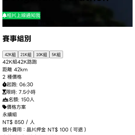
相片上線通知我
2026/11/14
宜蘭縣
賽事組別
42K組
21K組
10K組
5K組
42K組
42K
路跑
距離
42km
2 種價格
起跑:
06:30
限時:
7.5小時
名額:
150
人
價格方案
永續組
NT$ 850
/
人
額外費用：
晶片押金 NT$ 100（可退）