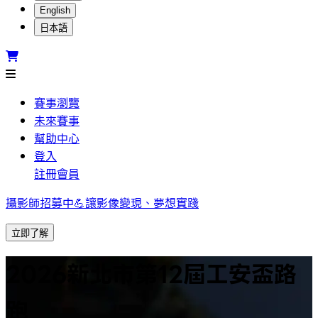
English
日本語
賽事瀏覽
未來賽事
幫助中心
登入
註冊會員
攝影師招募中💪讓影像變現、夢想實踐
立即了解
2026新北市第12屆工安盃路
跑