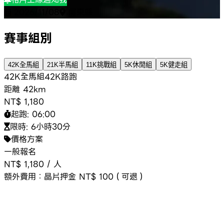
2026/11/08
屏東縣
賽事組別
42K全馬組
21K半馬組
11K挑戰組
5K休閒組
5K健走組
42K全馬組
42K
路跑
距離
42km
NT$ 1,180
起跑:
06:00
限時:
6小時30分
價格方案
一般報名
NT$ 1,180
/
人
額外費用：
晶片押金 NT$ 100（可退）