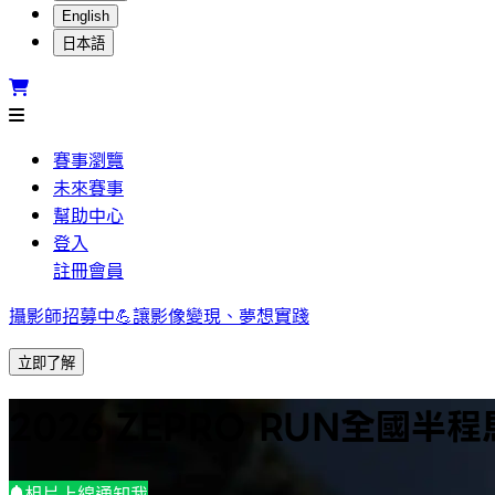
English
日本語
賽事瀏覽
未來賽事
幫助中心
登入
註冊會員
攝影師招募中💪讓影像變現、夢想實踐
立即了解
2026 ZEPRO RUN全國半程
相片上線通知我