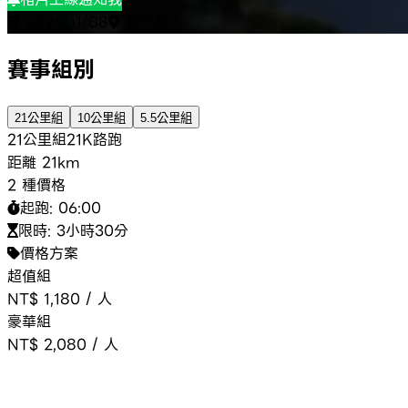
2026/11/08
新竹縣
賽事組別
21公里組
10公里組
5.5公里組
21公里組
21K
路跑
距離
21km
2 種價格
起跑:
06:00
限時:
3小時30分
價格方案
超值組
NT$ 1,180
/
人
豪華組
NT$ 2,080
/
人