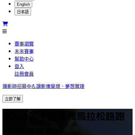
English
日本語
賽事瀏覽
未來賽事
幫助中心
登入
註冊會員
攝影師招募中💪讓影像變現、夢想實踐
立即了解
2026第十屆板橋馬拉松路跑
賽(秋季普查)