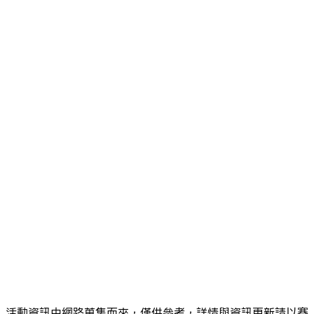
活動資訊由網路蒐集而來，僅供參考，詳情與資訊更新請以賽