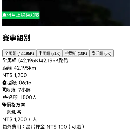
相片上線通知我
2026/11/08
新北市
賽事組別
全馬組 (42.195K)
半馬組 (21K)
挑戰組 (10K)
樂活組 (5K)
全馬組 (42.195K)
42.195K
路跑
距離
42.195km
NT$ 1,200
起跑:
06:15
限時:
7小時
名額:
1500
人
價格方案
一般報名
NT$ 1,200
/
人
額外費用：
晶片押金 NT$ 100（可退）